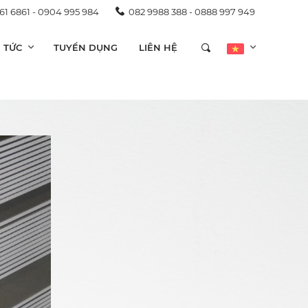
 61 6861 - 0904 995 984
082 9988 388 - 0888 997 949
N TỨC
TUYỂN DỤNG
LIÊN HỆ