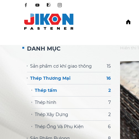
DANH MỤC
Hiển thị 1
Sản phẩm cơ khí giao thông
15
Thép Thương Mại
16
Thép tấm
2
Thép hình
7
Thép Xây Dựng
2
Thép Ống Và Phụ Kiện
6
Sản Phẩm Bulong
8