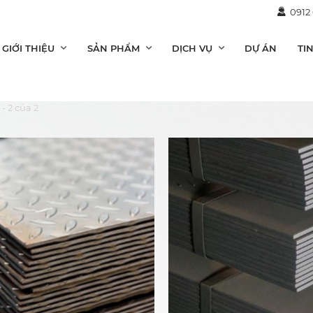
0912
GIỚI THIỆU
SẢN PHẨM
DỊCH VỤ
DỰ ÁN
TI
 - 2 của 2