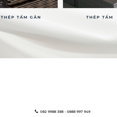
THÉP TẤM GÂN
THÉP TẤM
082 9988 388 - 0888 997 949