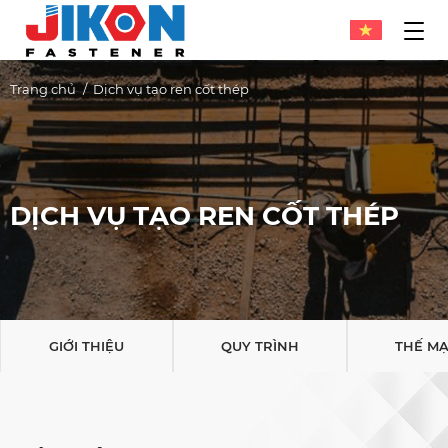
Trang chủ
Dịch vụ tạo ren cốt thép
DỊCH VỤ TẠO REN CỐT THÉP
GIỚI THIỆU
QUY TRÌNH
THẾ M